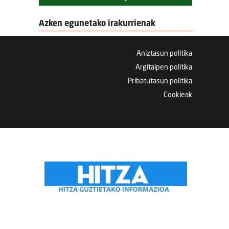
Azken egunetako irakurrienak
Aniztasun politika
Argitalpen politika
Pribatutasun politika
Cookieak