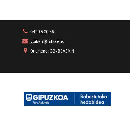
943 16 00 56
goiberri@hitza.eus
Oriamendi, 32 – BEASAIN