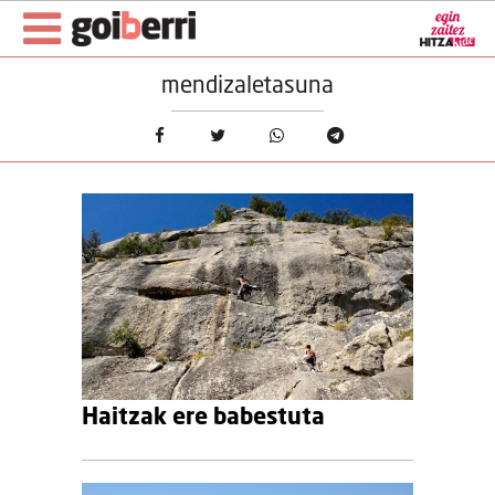
mendizaletasuna
Haitzak ere babestuta