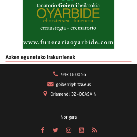
Azken egunetako irakurrienak
943 16 00 56
goiberri@hitza.eus
Oriamendi, 32 – BEASAIN
Nor gara