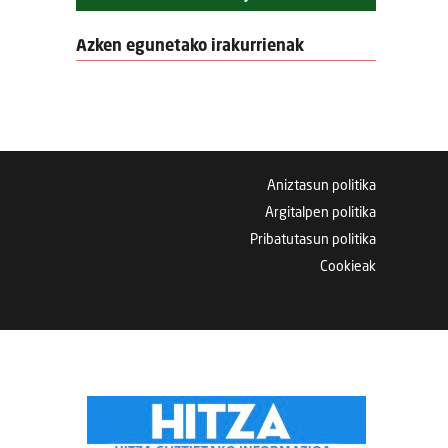
Azken egunetako irakurrienak
Aniztasun politika
Argitalpen politika
Pribatutasun politika
Cookieak