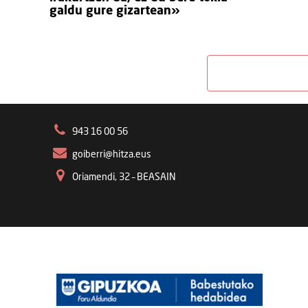
galdu gure gizartean»
943 16 00 56
goiberri@hitza.eus
Oriamendi, 32 – BEASAIN