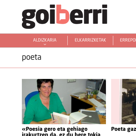
ALDIZKARIA
ELKARRIZKETAK
ERREPO
GOIERRITARRAK MUNDUAN
poeta
«Poesia gero eta gehiago
Poeta gaz
irakurtzen da, ez du bere tokia