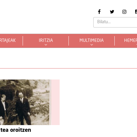
RTAJEAK
IRITZIA
MULTIMEDIA
HEME
tea oroitzen