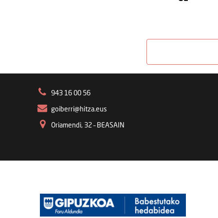
943 16 00 56
goiberri@hitza.eus
Oriamendi, 32 – BEASAIN