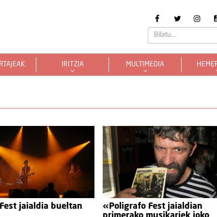
RTAJEAK
IRITZIA
MULTIMEDIA
HEME
Fest jaialdia bueltan
«Poligrafo Fest jaialdian
primerako musikariek joko