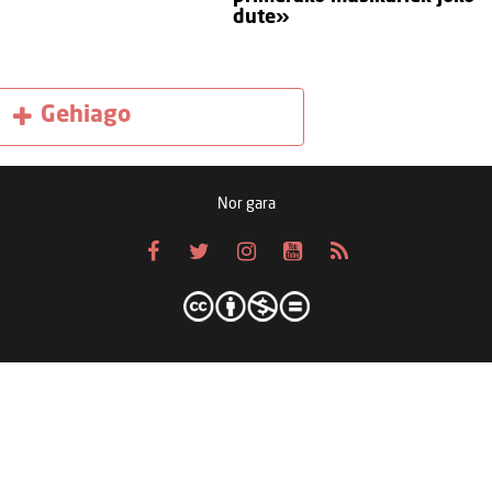
dute»
Gehiago
Nor gara