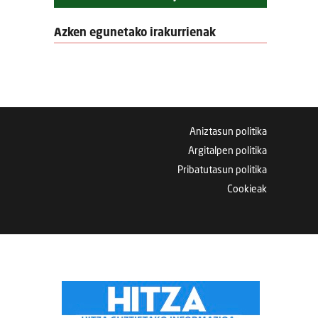
Azken egunetako irakurrienak
Aniztasun politika
Argitalpen politika
Pribatutasun politika
Cookieak