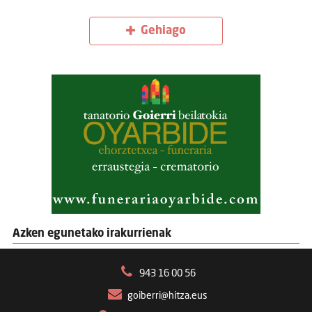
Gehiago
Azken egunetako irakurrienak
943 16 00 56
goiberri@hitza.eus