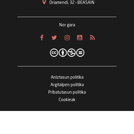
Oriamendi, 32 – BEASAIN
Nor gara
Aniztasun politika
Argitalpen politika
Pribatutasun politika
Cookieak