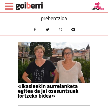
prebentzioa
«Ikasleekin aurrelanketa
egitea da jai osasuntsuak
lortzeko bidea»