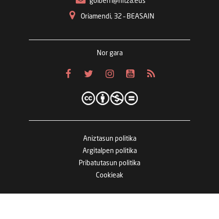
goiberri@hitza.eus
Oriamendi, 32 – BEASAIN
Nor gara
Aniztasun politika
Argitalpen politika
Pribatutasun politika
Cookieak