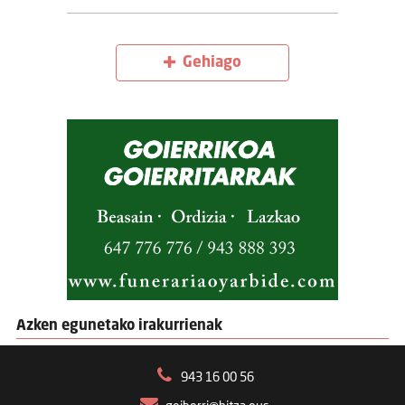
Gehiago
Azken egunetako irakurrienak
943 16 00 56