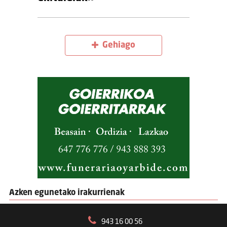
Gehiago
Azken egunetako irakurrienak
943 16 00 56