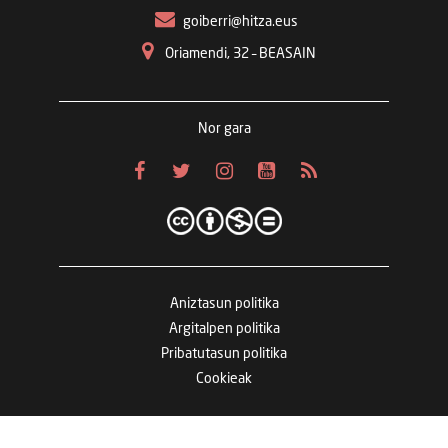
goiberri@hitza.eus
Oriamendi, 32 – BEASAIN
Nor gara
Aniztasun politika
Argitalpen politika
Pribatutasun politika
Cookieak