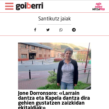
Santikutz jaiak
Jone Dorronsoro: «Larrain
dantza eta Kapela dantza dira
gehien gustatzen zaizkidan
ekitaldiak»