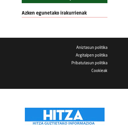
Azken egunetako irakurrienak
Aniztasun politika
Argitalpen politika
Pribatutasun politika
Cookieak