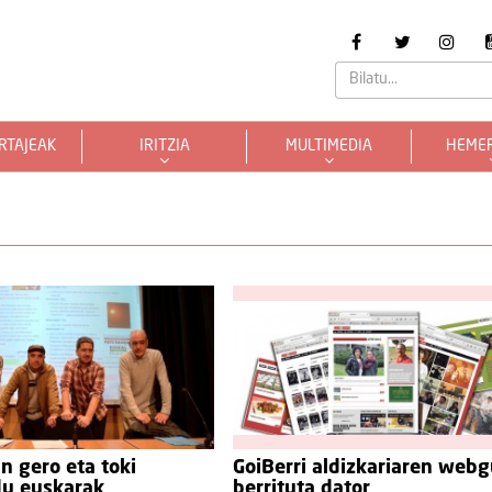
RTAJEAK
IRITZIA
MULTIMEDIA
HEME
n gero eta toki
GoiBerri aldizkariaren web
du euskarak
berrituta dator