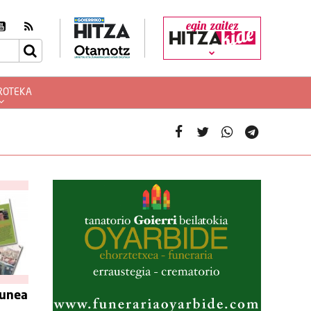
egin zaitez
ROTEKA
gunea