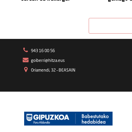
943 16 00 56
goiberri@hitza.eus
Oriamendi, 32 – BEASAIN