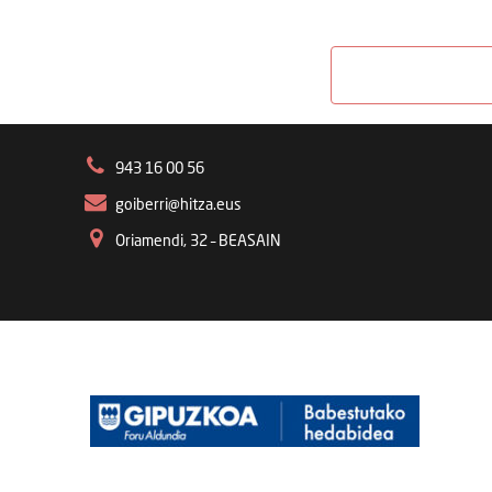
943 16 00 56
goiberri@hitza.eus
Oriamendi, 32 – BEASAIN