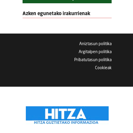
Azken egunetako irakurrienak
Aniztasun politika
Argitalpen politika
Pribatutasun politika
Cookieak