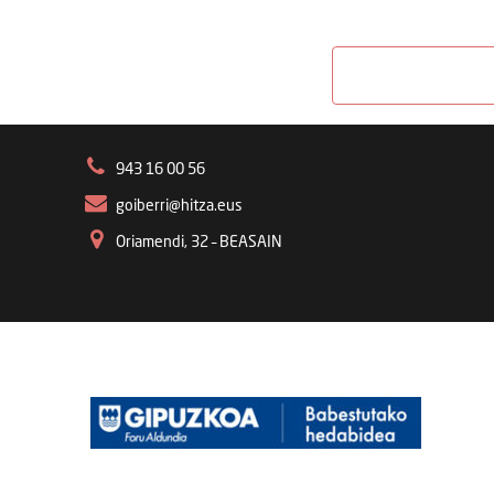
943 16 00 56
goiberri@hitza.eus
Oriamendi, 32 – BEASAIN