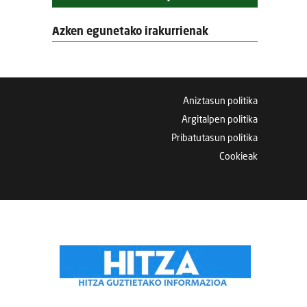
Azken egunetako irakurrienak
Aniztasun politika
Argitalpen politika
Pribatutasun politika
Cookieak