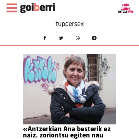
tuppersex
«Antzerkian Ana besterik ez
naiz. zoriontsu egiten nau