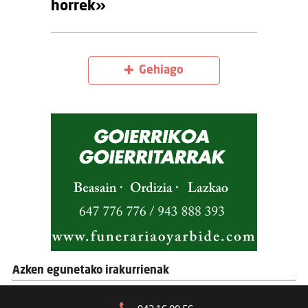
horrek»
Gehiago
Azken egunetako irakurrienak