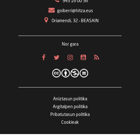
943 16 00 56
goiberri@hitza.eus
Oriamendi, 32 – BEASAIN
Nor gara
Aniztasun politika
Argitalpen politika
Pribatutasun politika
Cookieak