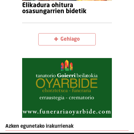
Elikadura ohitura
osasungarrien bidetik
Gehiago
Azken egunetako irakurrienak