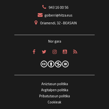
943 16 00 56
goiberri@hitza.eus
Oriamendi, 32 – BEASAIN
Nor gara
Aniztasun politika
Argitalpen politika
Pribatutasun politika
Cookieak