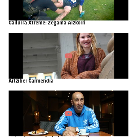
Gailurra Xtreme: Zegama-Aizkorri
Aitziber Garmendia