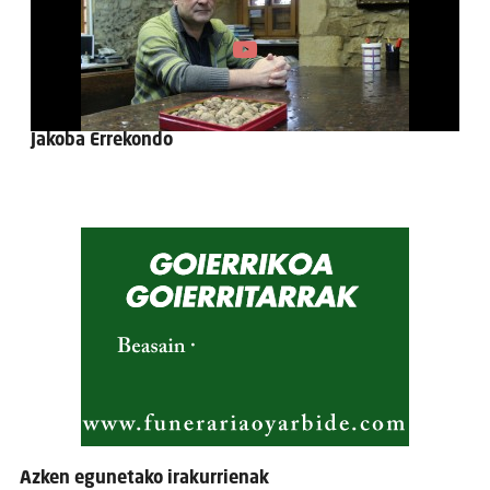
Jakoba Errekondo
Azken egunetako irakurrienak