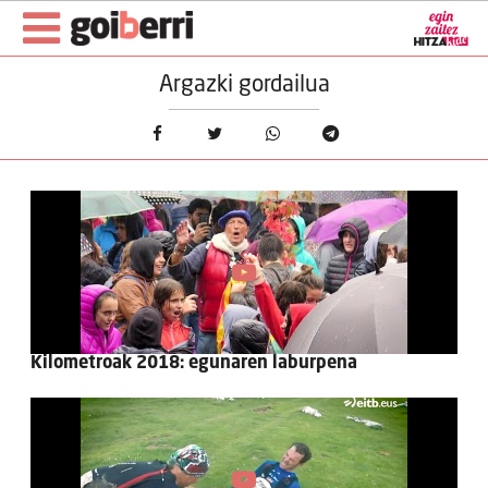
Argazki gordailua
Kilometroak 2018: egunaren laburpena