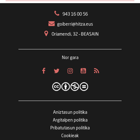
943 16 00 56
goiberri@hitza.eus
Oriamendi, 32 – BEASAIN
Nor gara
Aniztasun politika
Argitalpen politika
Pribatutasun politika
Cookieak