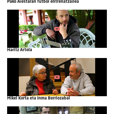
Pako Aiestaran futbol entrenatzailea
Haritz Artola
Mikel Korta eta Inma Berriozabal