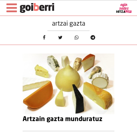
artzai gazta
Artzain gazta munduratuz