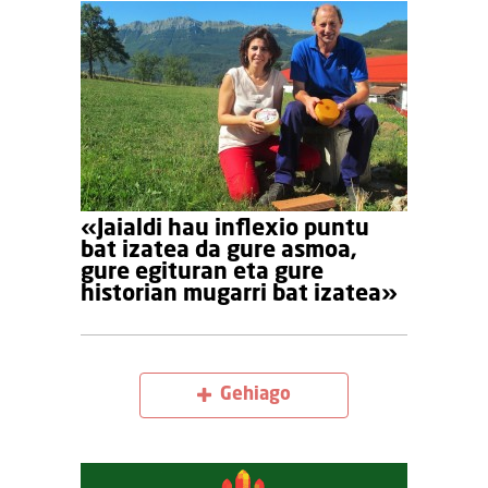
«Jaialdi hau inflexio puntu
bat izatea da gure asmoa,
gure egituran eta gure
historian mugarri bat izatea»
Gehiago