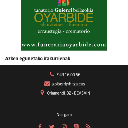
Azken egunetako irakurrienak
943 16 00 56
goiberri@hitza.eus
Oriamendi, 32 – BEASAIN
Nor gara