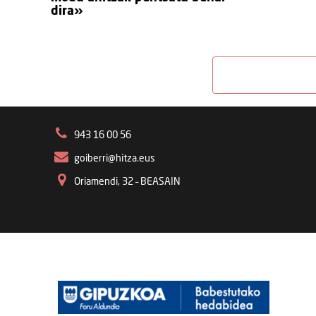
dira»
943 16 00 56
goiberri@hitza.eus
Oriamendi, 32 – BEASAIN