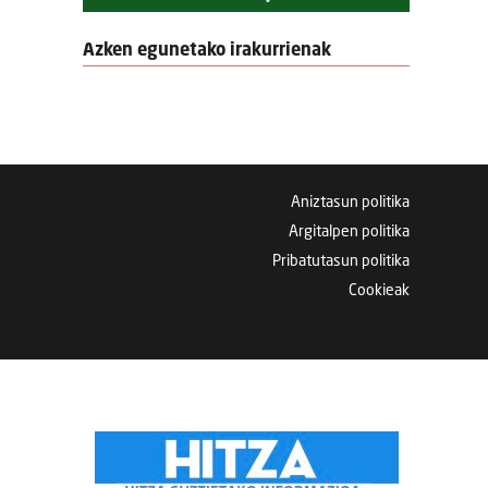
Azken egunetako irakurrienak
Aniztasun politika
Argitalpen politika
Pribatutasun politika
Cookieak