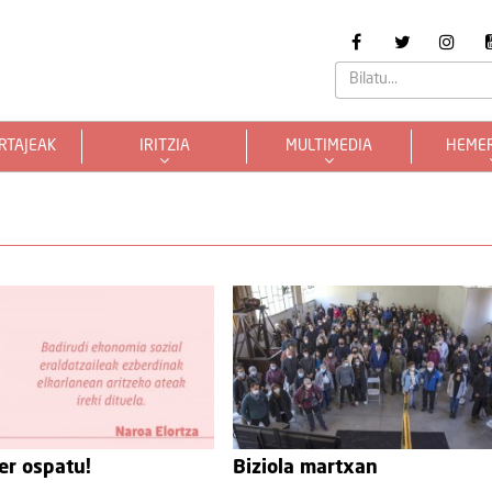
RTAJEAK
IRITZIA
MULTIMEDIA
HEME
er ospatu!
Biziola martxan