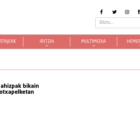
RTAJEAK
IRITZIA
MULTIMEDIA
HEME
ahizpak bikain
otxapelketan