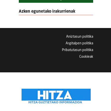
Azken egunetako irakurrienak
Aniztasun politika
Argitalpen politika
Pribatutasun politika
Cookieak