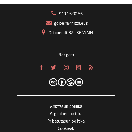
943 16 00 56
goiberri@hitza.eus
Oriamendi, 32 – BEASAIN
Nor gara
Aniztasun politika
Argitalpen politika
Pribatutasun politika
Cookieak