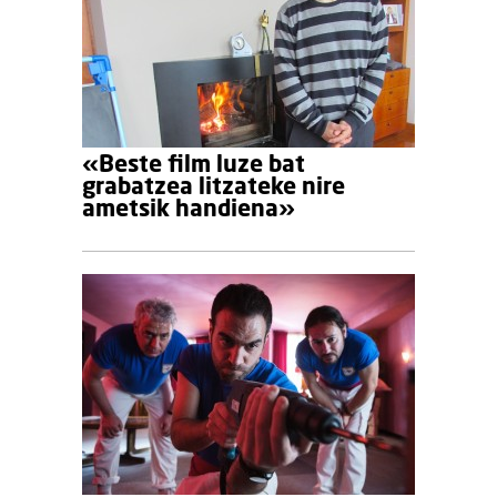
«Beste film luze bat
grabatzea litzateke nire
ametsik handiena»