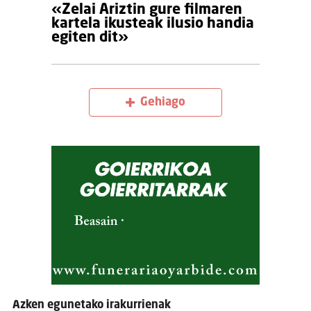
«Zelai Ariztin gure filmaren
kartela ikusteak ilusio handia
egiten dit»
Gehiago
Azken egunetako irakurrienak