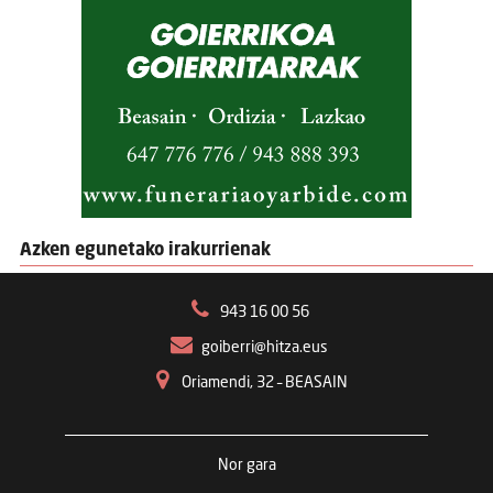
Azken egunetako irakurrienak
943 16 00 56
goiberri@hitza.eus
Oriamendi, 32 – BEASAIN
Nor gara