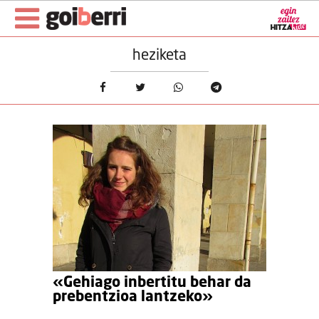
heziketa
«Gehiago inbertitu behar da
prebentzioa lantzeko»