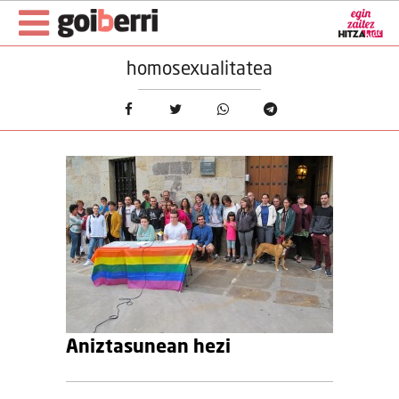
homosexualitatea
Aniztasunean hezi