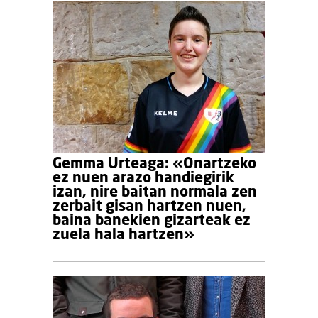
Gemma Urteaga: «Onartzeko
ez nuen arazo handiegirik
izan, nire baitan normala zen
zerbait gisan hartzen nuen,
baina banekien gizarteak ez
zuela hala hartzen»