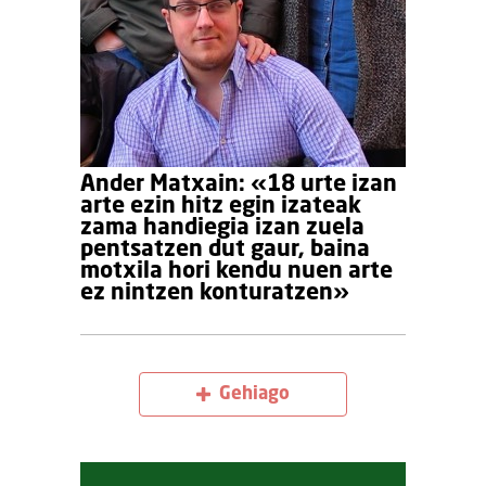
Ander Matxain: «18 urte izan
arte ezin hitz egin izateak
zama handiegia izan zuela
pentsatzen dut gaur, baina
motxila hori kendu nuen arte
ez nintzen konturatzen»
Gehiago