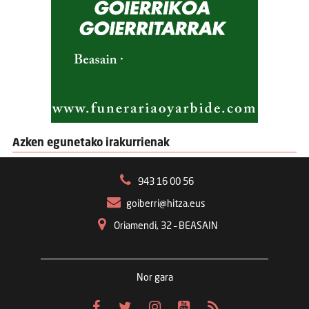
Azken egunetako irakurrienak
943 16 00 56
goiberri@hitza.eus
Oriamendi, 32 – BEASAIN
Nor gara