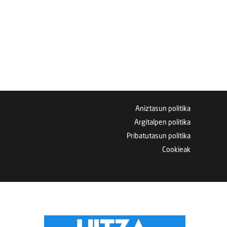
Aniztasun politika
Argitalpen politika
Pribatutasun politika
Cookieak