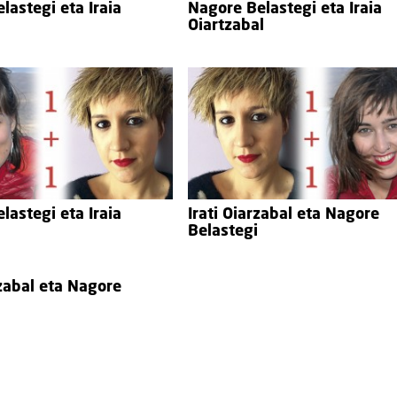
lastegi eta Iraia
Nagore Belastegi eta Iraia
Oiartzabal
lastegi eta Iraia
Irati Oiarzabal eta Nagore
Belastegi
rzabal eta Nagore