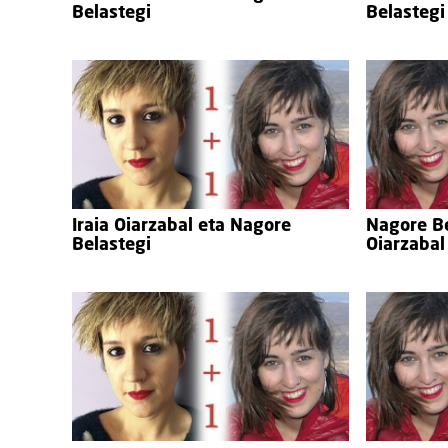
Belastegi
Belastegi
Iraia Oiarzabal eta Nagore
Nagore Be
Belastegi
Oiarzabal