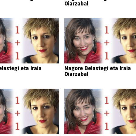
Oiarzabal
lastegi eta Iraia
Nagore Belastegi eta Iraia
Oiarzabal