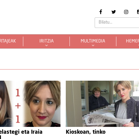
RTAJEAK
IRITZIA
MULTIMEDIA
HEME
lastegi eta Iraia
Kioskoan, tinko
l