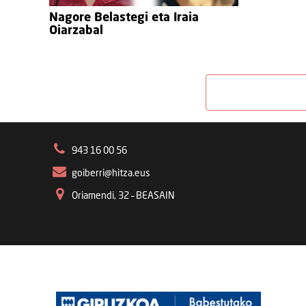
Nagore Belastegi eta Iraia
Oiarzabal
943 16 00 56
goiberri@hitza.eus
Oriamendi, 32 – BEASAIN