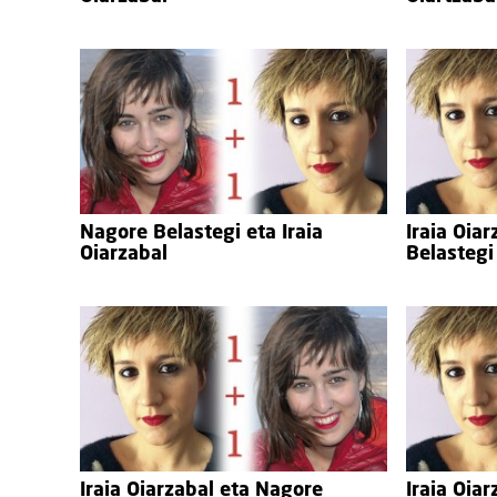
Nagore Belastegi eta Iraia
Iraia Oia
Oiarzabal
Belastegi
Iraia Oiarzabal eta Nagore
Iraia Oia