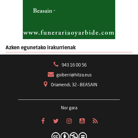
Azken egunetako irakurrienak
943 16 00 56
goiberri@hitza.eus
Oriamendi, 32 – BEASAIN
Nor gara