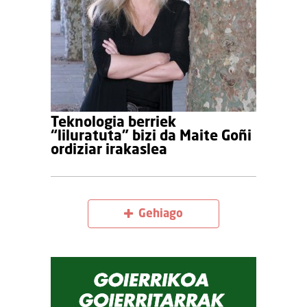
Teknologia berriek
“liluratuta” bizi da Maite Goñi
ordiziar irakaslea
Gehiago