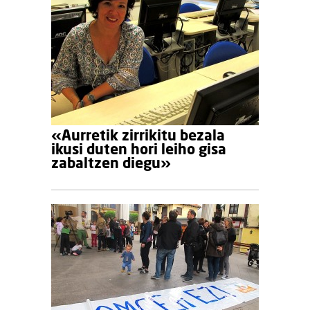
«Aurretik zirrikitu bezala
ikusi duten hori leiho gisa
zabaltzen diegu»