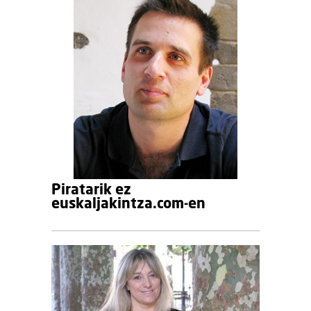
Piratarik ez
euskaljakintza.com-en