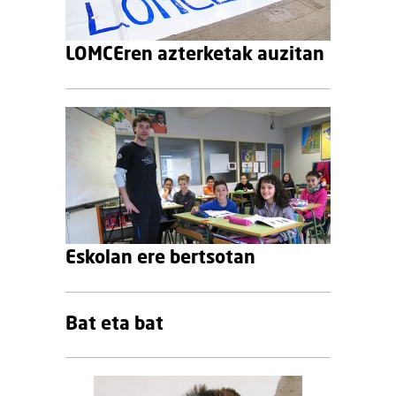
LOMCEren azterketak auzitan
Eskolan ere bertsotan
Bat eta bat