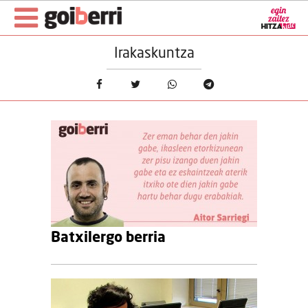
Irakaskuntza
Batxilergo berria