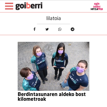
lilatoia
Berdintasunaren aldeko bost
kilometroak