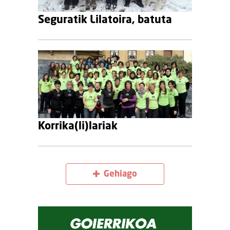
Seguratik Lilatoira, batuta
Korrika(li)lariak
Gehiago