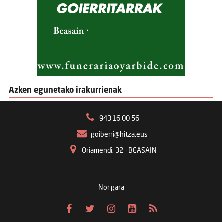
Azken egunetako irakurrienak
943 16 00 56
goiberri@hitza.eus
Oriamendi, 32 – BEASAIN
Nor gara