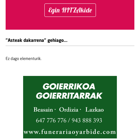
Egin HITZAkide
"Asteak dakarrena" gehiago...
Ez dago elementurik.