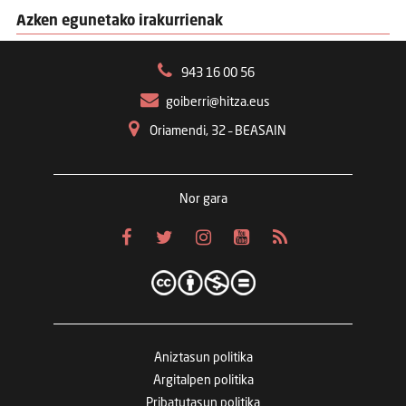
Azken egunetako irakurrienak
943 16 00 56
goiberri@hitza.eus
Oriamendi, 32 – BEASAIN
Nor gara
Aniztasun politika
Argitalpen politika
Pribatutasun politika