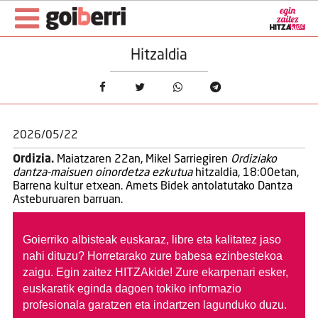
Hitzaldia
2026/05/22
Ordizia.
Maiatzaren 22an, Mikel Sarriegiren
Ordiziako
dantza-maisuen oinordetza ezkutua
hitzaldia, 18:00etan,
Barrena kultur etxean. Amets Bidek antolatutako Dantza
Asteburuaren barruan.
Goierriko albisteak euskaraz, libre eta kalitatez jaso
nahi dituzu?
Horretarako zure babesa ezinbestekoa
zaigu. Egin zaitez HITZAkide!
Zure ekarpenari esker,
euskaratik eginda dagoen tokiko informazio
profesionala garatzen eta indartzen lagunduko duzu.