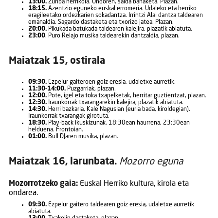
13:00.
Zunba herrikoia. Ondoren, salda banaketa. Plazan.
18:15.
Azentzio eguneko euskal erromeria. Udaleko eta herriko
eragileetako ordezkarien sokadantza. Irrintzi Alai dantza taldearen
emanaldia. Sagardo dastaketa eta txorizo jatea. Plazan.
20:00.
Pikukada batukada taldearen kalejira, plazatik abiatuta.
23:00
. Puro Relajo musika taldearekin dantzaldia, plazan.
Maiatzak 15, ostirala
09:30.
Ezpelur gaiteroen goiz eresia, udaletxe aurretik.
11:30-14:00.
Puzgarriak, plazan.
12:00.
Pote, igel eta toka txapelketak, herritar guztientzat, plazan.
12:30.
Iraunkorrak txarangarekin kalejira, plazatik abiatuta.
14:30.
Herri bazkaria, Kale Nagusian (euria bada, kiroldegian).
Iraunkorrak txarangak girotuta.
18:30.
Play-back ikuskizunak. 18:30ean haurrena, 23:30ean
helduena. Frontoian.
01:00.
Bull DJaren musika, plazan.
Maiatzak 16, larunbata.
Mozorro eguna
Mozorrotzeko gaia:
Euskal Herriko kultura, kirola eta
ondarea.
09:30.
Ezpelur gaitero taldearen goiz eresia, udaletxe aurretik
abiatuta.