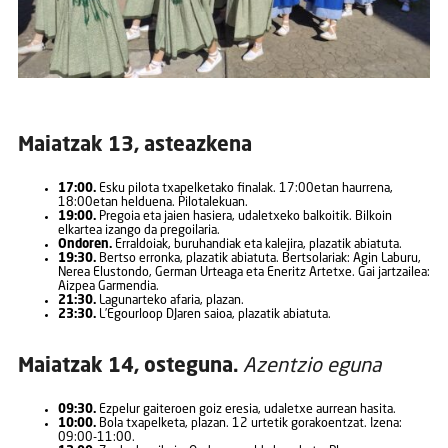
Maiatzak 13, asteazkena
17:00.
Esku pilota txapelketako finalak. 17:00etan haurrena,
18:00etan helduena. Pilotalekuan.
19:00.
Pregoia eta jaien hasiera, udaletxeko balkoitik. Bilkoin
elkartea izango da pregoilaria.
Ondoren.
Erraldoiak, buruhandiak eta kalejira, plazatik abiatuta.
19:30.
Bertso erronka, plazatik abiatuta. Bertsolariak: Agin Laburu,
Nerea Elustondo, German Urteaga eta Eneritz Artetxe. Gai jartzailea:
Aizpea Garmendia.
21:30.
Lagunarteko afaria, plazan.
23:30.
L’Egourloop DJaren saioa, plazatik abiatuta.
Maiatzak 14, osteguna.
Azentzio eguna
09:30.
Ezpelur gaiteroen goiz eresia, udaletxe aurrean hasita.
10:00.
Bola txapelketa, plazan. 12 urtetik gorakoentzat. Izena:
09:00-11:00.