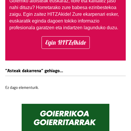
Goierriko albisteak euskaraz, libre eta kalitatez jaso
nahi dituzu?
Horretarako zure babesa ezinbestekoa
zaigu. Egin zaitez HITZAkide!
Zure ekarpenari esker,
euskaratik eginda dagoen tokiko informazio
profesionala garatzen eta indartzen lagunduko duzu.
Egin HITZAkide
"Asteak dakarrena" gehiago...
Ez dago elementurik.