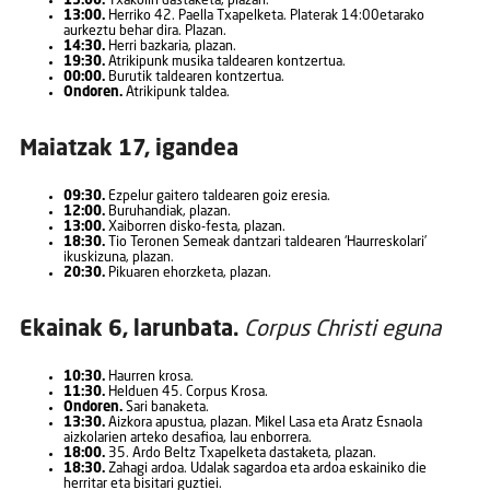
13:00.
Txakolin dastaketa, plazan.
13:00.
Herriko 42. Paella Txapelketa. Platerak 14:00etarako
aurkeztu behar dira. Plazan.
14:30.
Herri bazkaria, plazan.
19:30.
Atrikipunk musika taldearen kontzertua.
00:00.
Burutik taldearen kontzertua.
Ondoren.
Atrikipunk taldea.
Maiatzak 17, igandea
09:30.
Ezpelur gaitero taldearen goiz eresia.
12:00.
Buruhandiak, plazan.
13:00.
Xaiborren disko-festa, plazan.
18:30.
Tio Teronen Semeak dantzari taldearen ‘Haurreskolari’
ikuskizuna, plazan.
20:30.
Pikuaren ehorzketa, plazan.
Ekainak 6, larunbata.
Corpus Christi eguna
10:30.
Haurren krosa.
11:30.
Helduen 45. Corpus Krosa.
Ondoren.
Sari banaketa.
13:30.
Aizkora apustua, plazan. Mikel Lasa eta Aratz Esnaola
aizkolarien arteko desafioa, lau enborrera.
18:00.
35. Ardo Beltz Txapelketa dastaketa, plazan.
18:30.
Zahagi ardoa. Udalak sagardoa eta ardoa eskainiko die
herritar eta bisitari guztiei.