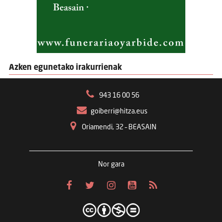
Azken egunetako irakurrienak
943 16 00 56
goiberri@hitza.eus
Oriamendi, 32 – BEASAIN
Nor gara