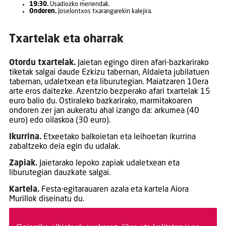
19:30.
Usadiozko meriendak.
Ondoren.
Joselontxos txarangarekin kalejira.
Txartelak eta oharrak
Otordu txartelak.
Jaietan egingo diren afari-bazkarirako
tiketak salgai daude Ezkizu tabernan, Aldaieta jubilatuen
tabernan, udaletxean eta liburutegian. Maiatzaren 10era
arte eros daitezke. Azentzio bezperako afari txartelak 15
euro balio du. Ostiraleko bazkarirako, marmitakoaren
ondoren zer jan aukeratu ahal izango da: arkumea (40
euro) edo oilaskoa (30 euro).
Ikurrina.
Etxeetako balkoietan eta leihoetan ikurrina
zabaltzeko deia egin du udalak.
Zapiak.
Jaietarako lepoko zapiak udaletxean eta
liburutegian dauzkate salgai.
Kartela.
Festa-egitarauaren azala eta kartela Aiora
Murillok diseinatu du.