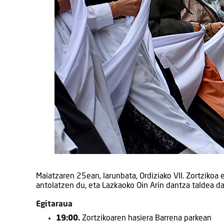
Maiatzaren 25ean, larunbata, Ordiziako VII. Zortziko
antolatzen du, eta Lazkaoko Oin Arin dantza taldea d
Egitaraua
19:00.
Zortzikoaren hasiera Barrena parkean