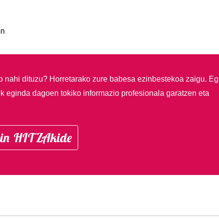
an
so nahi dituzu?
Horretarako zure babesa ezinbestekoa zaigu. Eg
ik eginda dagoen tokiko informazio profesionala garatzen eta
in HITZAkide