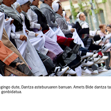
a egingo dute, Dantza asteburuaren barruan. Amets Bide dantza t
a gonbidatua.