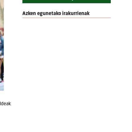
Azken egunetako irakurrienak
aldeak