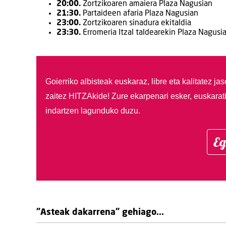
20:00.
Zortzikoaren amaiera Plaza Nagusian
21:30.
Partaideen afaria Plaza Nagusian
23:00.
Zortzikoaren sinadura ekitaldia
23:30.
Erromeria Itzal taldearekin Plaza Nagusi
Goierriko albisteak euskaraz, libre eta kalitatez ja
zaitez HITZAkide!
Zure ekarpenari esker, euskarat
indartzen lagunduko duzu.
Eg
"Asteak dakarrena" gehiago...