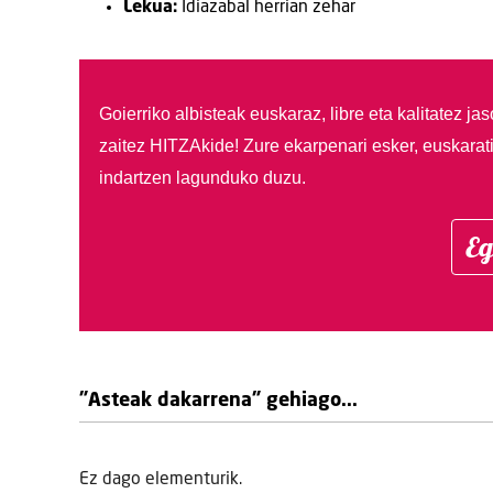
Lekua:
Idiazabal herrian zehar
Goierriko albisteak euskaraz, libre eta kalitatez ja
zaitez HITZAkide!
Zure ekarpenari esker, euskarat
indartzen lagunduko duzu.
Eg
"Asteak dakarrena" gehiago...
Ez dago elementurik.