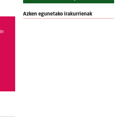
Azken egunetako irakurrienak
in