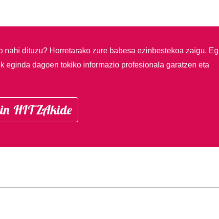
so nahi dituzu?
Horretarako zure babesa ezinbestekoa zaigu. Eg
ik eginda dagoen tokiko informazio profesionala garatzen eta
in HITZAkide