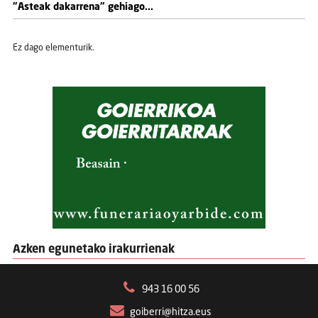
"Asteak dakarrena" gehiago...
Ez dago elementurik.
Azken egunetako irakurrienak
943 16 00 56
goiberri@hitza.eus