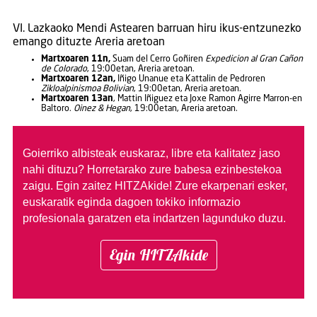
VI. Lazkaoko Mendi Astearen barruan hiru ikus-entzunezko
emango dituzte Areria aretoan
Martxoaren 11n,
Suam del Cerro Goñiren
Expedicion al Gran Cañon
de Colorado
, 19:00etan, Areria aretoan.
Martxoaren 12an,
Iñigo Unanue eta Kattalin de Pedroren
Zikloalpinismoa Bolivian
, 19:00etan, Areria aretoan.
Martxoaren 13an
, Mattin Iñiguez eta Joxe Ramon Agirre Marron-en
Baltoro.
Oinez & Hegan
, 19:00etan, Areria aretoan.
Goierriko albisteak euskaraz, libre eta kalitatez jaso
nahi dituzu?
Horretarako zure babesa ezinbestekoa
zaigu. Egin zaitez HITZAkide!
Zure ekarpenari esker,
euskaratik eginda dagoen tokiko informazio
profesionala garatzen eta indartzen lagunduko duzu.
Egin HITZAkide