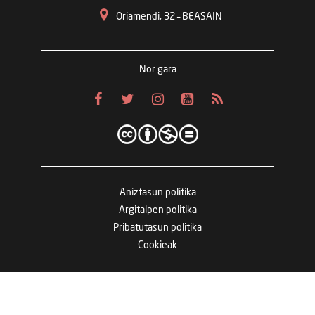
Oriamendi, 32 – BEASAIN
Nor gara
Aniztasun politika
Argitalpen politika
Pribatutasun politika
Cookieak