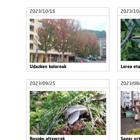
2023/10/16
2023/10
Udazken koloreak
Lorea eta
2023/09/25
2023/08
Basoko altxorrak
Sagar ur