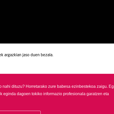
sek argazkian jaso duen bezala.
so nahi dituzu?
Horretarako zure babesa ezinbestekoa zaigu. Eg
ik eginda dagoen tokiko informazio profesionala garatzen eta