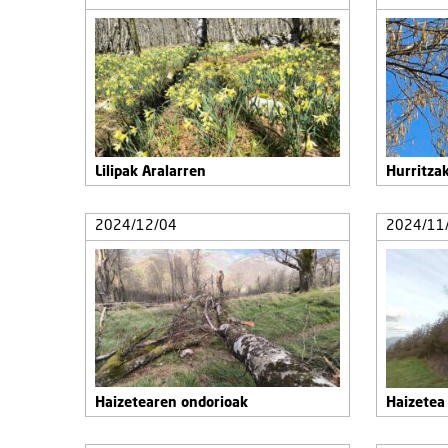
Lilipak Aralarren
Hurritza
2024/12/04
2024/11
Haizetearen ondorioak
Haizetea