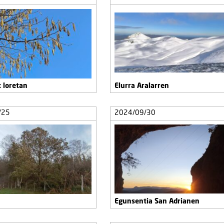
k loretan
Elurra Aralarren
/25
2024/09/30
Egunsentia San Adrianen