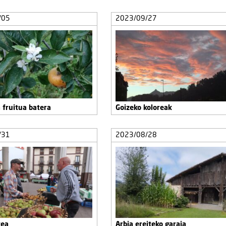
/05
2023/09/27
 fruitua batera
Goizeko koloreak
/31
2023/08/28
tea
Arbia ereiteko garaia