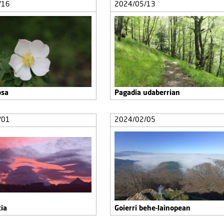
/16
2024/05/13
osa
Pagadia udaberrian
/01
2024/02/05
ia
Goierri behe-lainopean