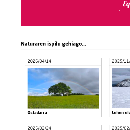
Eg
Naturaren ispilu gehiago...
2026/04/14
2025/11
Ostadarra
Lehen el
2025/02/24
2025/02