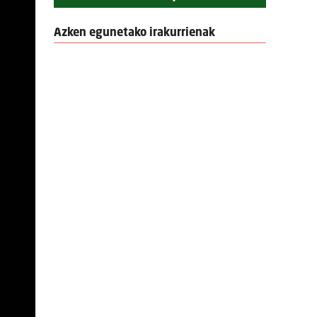
Azken egunetako irakurrienak