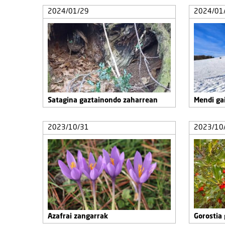
2024/01/29
2024/01
Satagina gaztainondo zaharrean
Mendi ga
2023/10/31
2023/10
Azafrai zangarrak
Gorostia 