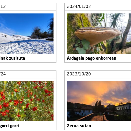
/12
2024/01/03
inak zurituta
Ardagaia pago enborrean
/24
2023/10/20
gorri-gorri
Zerua sutan