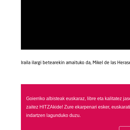
Iraila ilargi betearekin amaituko da, Mikel de las Hera
Goierriko albisteak euskaraz, libre eta kalitatez ja
zaitez HITZAkide!
Zure ekarpenari esker, euskarat
indartzen lagunduko duzu.