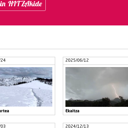
in HITZAkide
/24
2025/06/12
urtea
Ekaitza
/03
2024/12/13