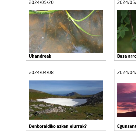
2024/05/20
2024/05
Uhandreak
Basa arr
2024/04/08
2024/04
Denboraldiko azken elurrak?
Egunsent