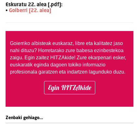
Eskuratu 22. alea [.pdf]:
•
Goiberri [22. alea]
Goierriko albisteak euskaraz, libre eta kalitatez jaso
nahi dituzu?
Horretarako zure babesa ezinbestekoa
zaigu. Egin zaitez HITZAkide!
Zure ekarpenari esker,
euskaratik eginda dagoen tokiko informazio
profesionala garatzen eta indartzen lagunduko duzu.
Egin HITZAkide
Zenbaki gehiago...