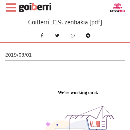
GoiBerri 319. zenbakia [pdf]
2019/03/01