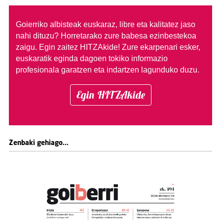
Goierriko albisteak euskaraz, libre eta kalitatez jaso
nahi dituzu?
Horretarako zure babesa ezinbestekoa
zaigu. Egin zaitez HITZAkide!
Zure ekarpenari esker,
euskaratik eginda dagoen tokiko informazio
profesionala garatzen eta indartzen lagunduko duzu.
Egin HITZAkide
Zenbaki gehiago...