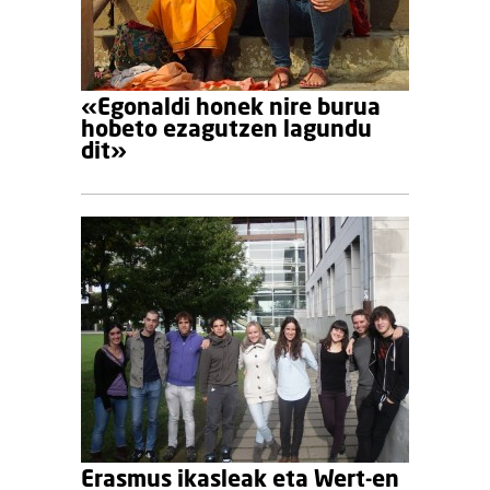
«Egonaldi honek nire burua
hobeto ezagutzen lagundu
dit»
Erasmus ikasleak eta Wert-en