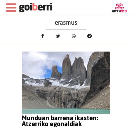
erasmus
Munduan barrena ikasten:
Atzerriko egonaldiak