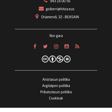
943 16 00 56
goiberri@hitza.eus
Oriamendi, 32 – BEASAIN
Nor gara
Aniztasun politika
Argitalpen politika
Pribatutasun politika
Cookieak