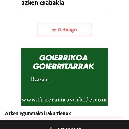
azken erabakia
Gehiago
Azken egunetako irakurrienak