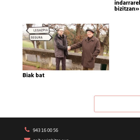
indarrare
bizitzan»
Biak bat
943 16 00 56