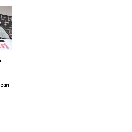
u
lean