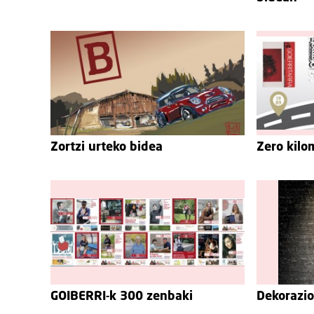
Zortzi urteko bidea
Zero kilo
GOIBERRI-k 300 zenbaki
Dekorazio