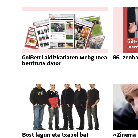
GoiBerri aldizkariaren webgunea
86. zenba
berrituta dator
Bost lagun eta txapel bat
«Zinema l