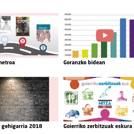
metroa
Goranzko bidean
 gehigarria 2018
Goierriko zerbitzuak eskura