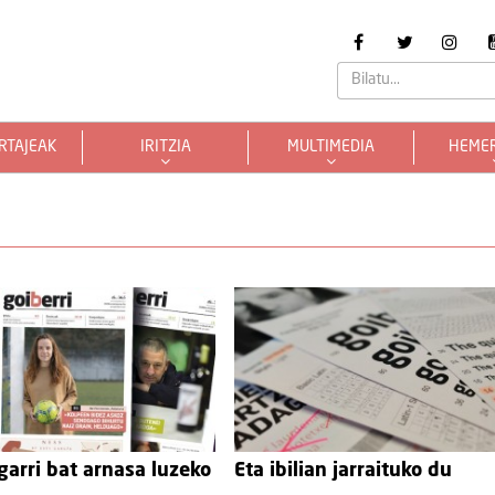
RTAJEAK
IRITZIA
MULTIMEDIA
HEME
arri bat arnasa luzeko
Eta ibilian jarraituko du