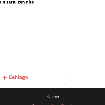
kin sartu zen nire
Gehiago
Nor gara