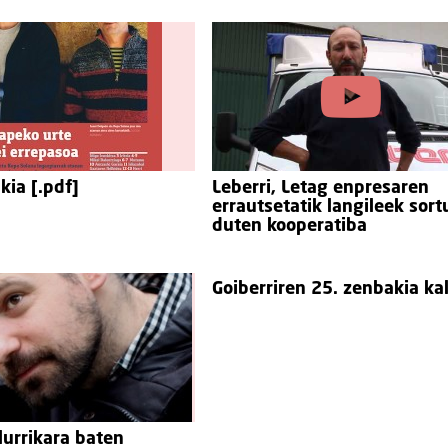
kia [.pdf]
Leberri, Letag enpresaren
errautsetatik langileek sort
duten kooperatiba
Goiberriren 25. zenbakia ka
urrikara baten