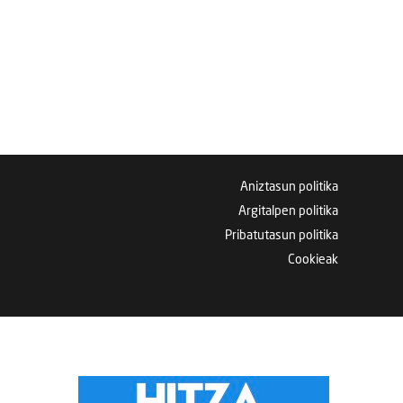
Aniztasun politika
Argitalpen politika
Pribatutasun politika
Cookieak