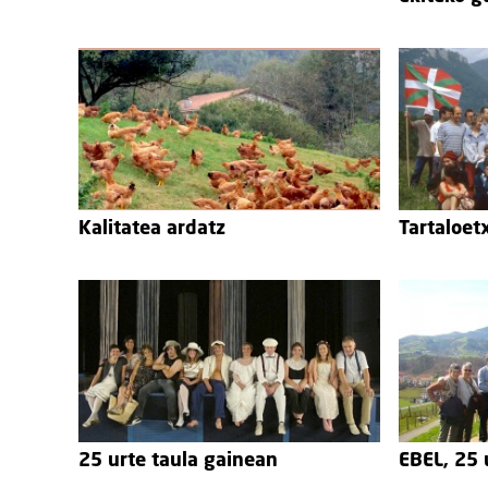
Kalitatea ardatz
Tartaloet
25 urte taula gainean
EBEL, 25 