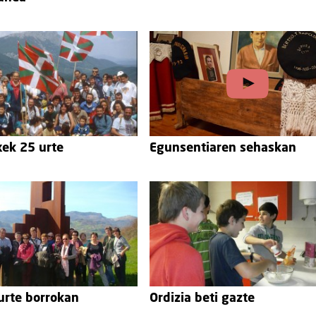
xek 25 urte
Egunsentiaren sehaskan
urte borrokan
Ordizia beti gazte