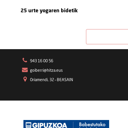
25 urte yogaren bidetik
943 16 00 56
goiberri@hitza.eus
Oriamendi, 32 – BEASAIN