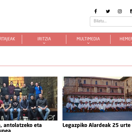
RTAJEAK
IRITZIA
MULTIMEDIA
HEME
, antolatzeko eta
Legazpiko Alardeak 25 urte
gunea