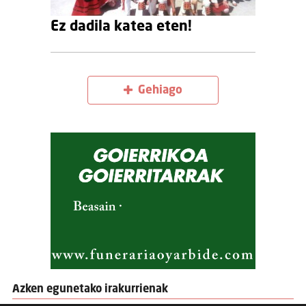
Ez dadila katea eten!
Gehiago
Azken egunetako irakurrienak