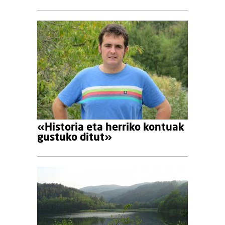
«Historia eta herriko kontuak
gustuko ditut»