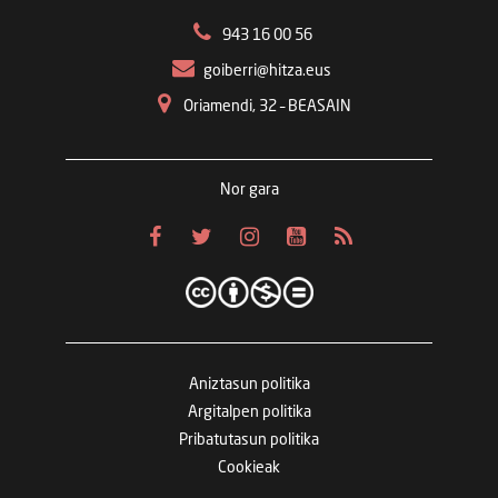
943 16 00 56
goiberri@hitza.eus
Oriamendi, 32 – BEASAIN
Nor gara
Aniztasun politika
Argitalpen politika
Pribatutasun politika
Cookieak