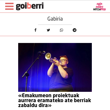
Gabiria
«Emakumeon proiektuak
aurrera eramateko ate berriak
zabaldu dira»