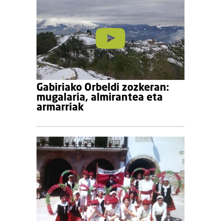
Gabiriako Orbeldi zozkeran:
mugalaria, almirantea eta
armarriak