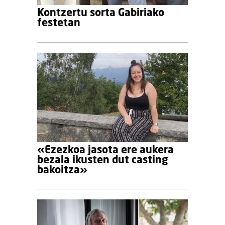
Kontzertu sorta Gabiriako
festetan
«Ezezkoa jasota ere aukera
bezala ikusten dut casting
bakoitza»