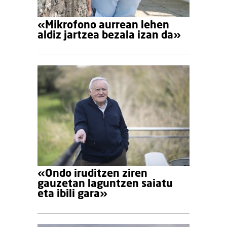
«Mikrofono aurrean lehen
aldiz jartzea bezala izan da»
«Ondo iruditzen ziren
gauzetan laguntzen saiatu
eta ibili gara»