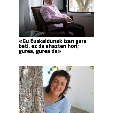
«Gu Euskaldunak izan gara
beti, ez da ahazten hori;
gurea, gurea da»