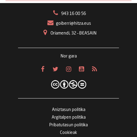
943 16 00 56
goiberri@hitza.eus
Oriamendi, 32 – BEASAIN
Nor gara
Aniztasun politika
Argitalpen politika
Pribatutasun politika
Cookieak