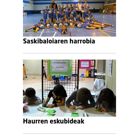
Saskibaloiaren harrobia
Haurren eskubideak