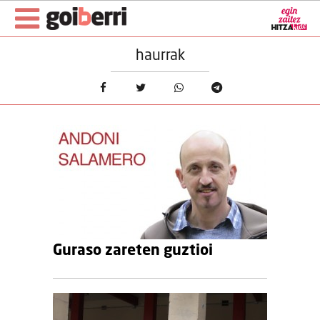
haurrak
Guraso zareten guztioi