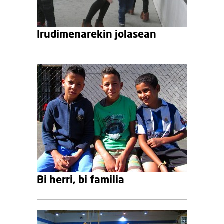
Irudimenarekin jolasean
Bi herri, bi familia