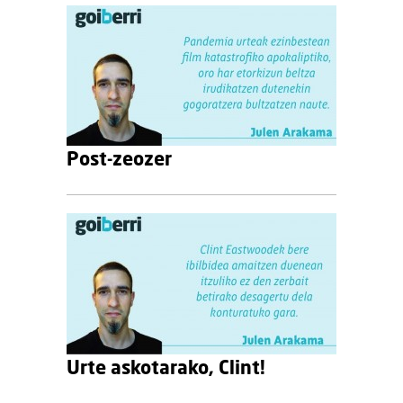
Post-zeozer
Urte askotarako, Clint!