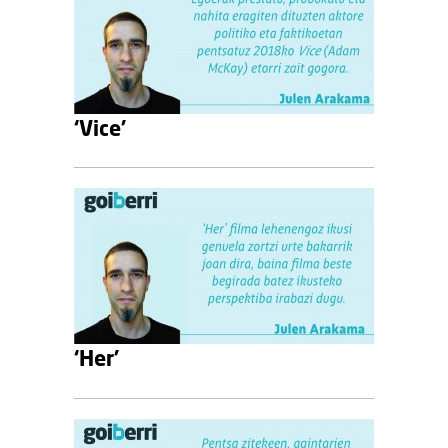
‘Vice’
‘Her’