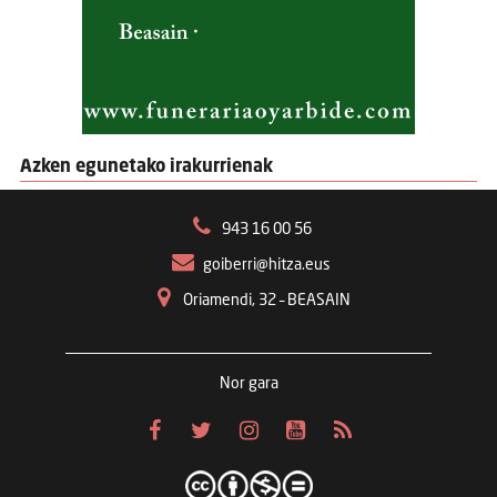
Azken egunetako irakurrienak
943 16 00 56
goiberri@hitza.eus
Oriamendi, 32 – BEASAIN
Nor gara