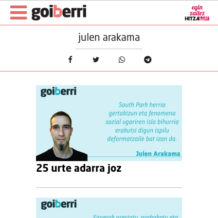
julen arakama
25 urte adarra joz