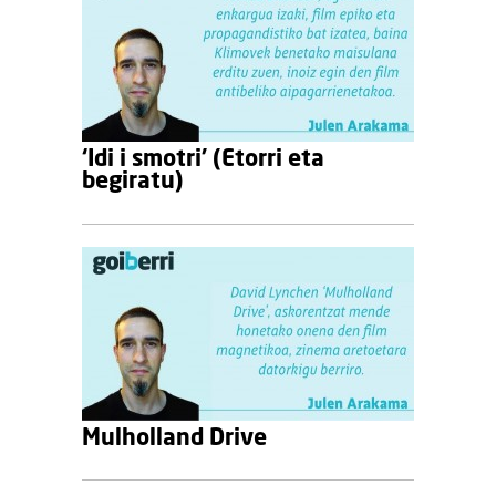
‘Idi i smotri’ (Etorri eta
begiratu)
Mulholland Drive