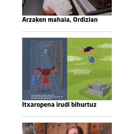
Arzaken mahaia, Ordizian
Itxaropena irudi bihurtuz