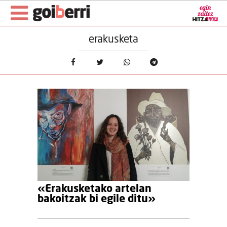
erakusketa
«Erakusketako artelan
bakoitzak bi egile ditu»