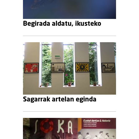
Begirada aldatu, ikusteko
Sagarrak artelan eginda