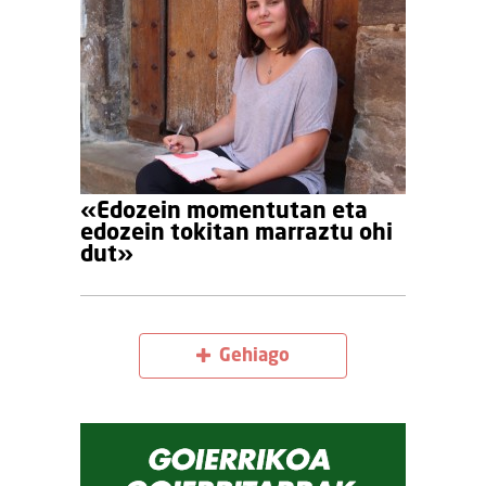
«Edozein momentutan eta
edozein tokitan marraztu ohi
dut»
Gehiago