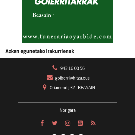
Azken egunetako irakurrienak
943 16 00 56
goiberri@hitza.eus
Oriamendi, 32 – BEASAIN
Nor gara