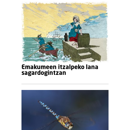
Emakumeen itzalpeko lana
sagardogintzan