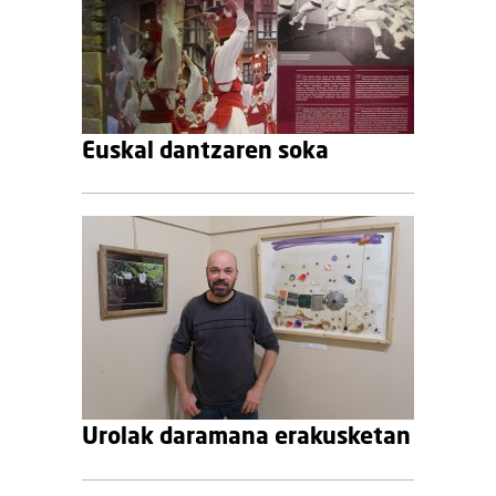
Euskal dantzaren soka
Urolak daramana erakusketan