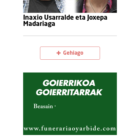
Inaxio Usarralde eta Joxepa
Madariaga
Gehiago