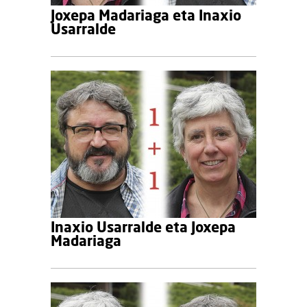
Joxepa Madariaga eta Inaxio
Usarralde
Inaxio Usarralde eta Joxepa
Madariaga