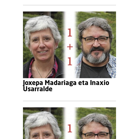
Joxepa Madariaga eta Inaxio
Usarralde