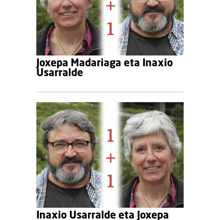
Joxepa Madariaga eta Inaxio
Usarralde
Inaxio Usarralde eta Joxepa