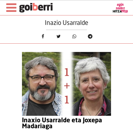
Inazio Usarralde
Inaxio Usarralde eta Joxepa
Madariaga