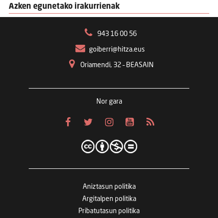
Azken egunetako irakurrienak
943 16 00 56
goiberri@hitza.eus
Oriamendi, 32 – BEASAIN
Nor gara
Aniztasun politika
Argitalpen politika
Pribatutasun politika