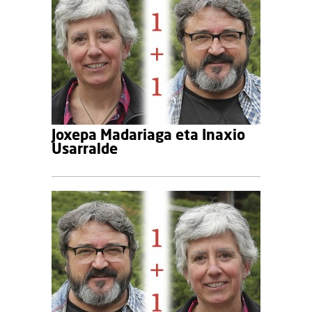
Joxepa Madariaga eta Inaxio
Usarralde