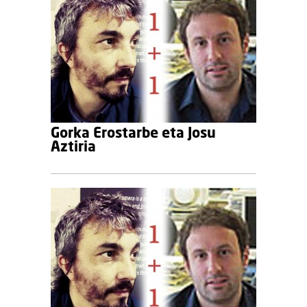
Gorka Erostarbe eta Josu
Aztiria