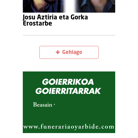
Josu Aztiria eta Gorka
Erostarbe
Gehiago