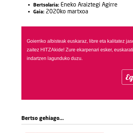
Eneko Araiztegi Agirre
Bertsolaria:
2020ko martxoa
Gaia:
Goierriko albisteak euskaraz, libre eta kalitatez ja
zaitez HITZAkide!
Zure ekarpenari esker, euskarat
indartzen lagunduko duzu.
Eg
Bertso gehiago...