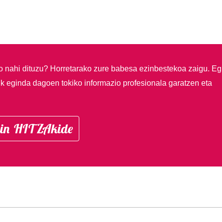
so nahi dituzu?
Horretarako zure babesa ezinbestekoa zaigu. Eg
ik eginda dagoen tokiko informazio profesionala garatzen eta
in HITZAkide