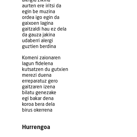
alergia zikina
aurten ere iritsi da
egin be muzina
ordea igo egin da
gaixoen lagina
gaitzaldi hau ez dela
da gauza jakina
udaberri alergi
guztien berdina
Komeni zaionaren
lagun fidelena
kutsatzen du gutxien
merezi duena
erreparatuz gero
gaitzaren izena
bilatu genezake
egi bakar dena
koroa bera dela
birus okerrena
Hurrengoa