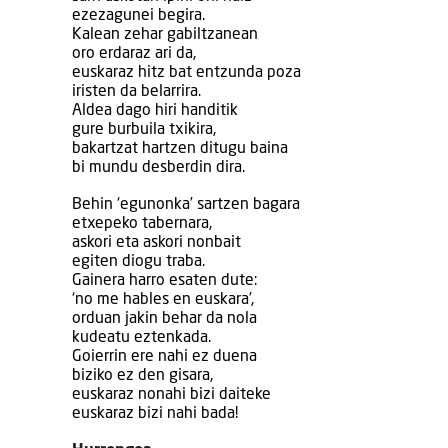
ezezagunei begira.
Kalean zehar gabiltzanean
oro erdaraz ari da,
euskaraz hitz bat entzunda poza
iristen da belarrira.
Aldea dago hiri handitik
gure burbuila txikira,
bakartzat hartzen ditugu baina
bi mundu desberdin dira.
Behin ‘egunonka’ sartzen bagara
etxepeko tabernara,
askori eta askori nonbait
egiten diogu traba.
Gainera harro esaten dute:
‘no me hables en euskara’,
orduan jakin behar da nola
kudeatu eztenkada.
Goierrin ere nahi ez duena
biziko ez den gisara,
euskaraz nonahi bizi daiteke
euskaraz bizi nahi bada!