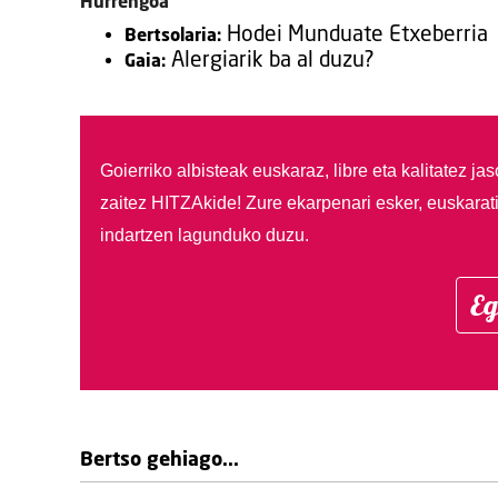
Hurrengoa
Hodei Munduate Etxeberria
Bertsolaria:
Alergiarik ba al duzu?
Gaia:
Goierriko albisteak euskaraz, libre eta kalitatez ja
zaitez HITZAkide!
Zure ekarpenari esker, euskarat
indartzen lagunduko duzu.
Eg
Bertso gehiago...