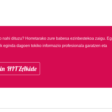
so nahi dituzu?
Horretarako zure babesa ezinbestekoa zaigu. Eg
ik eginda dagoen tokiko informazio profesionala garatzen eta
in HITZAkide