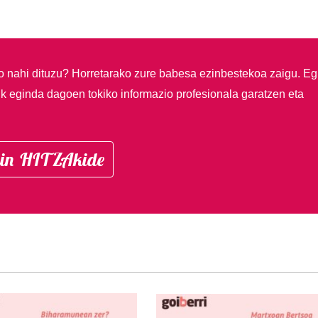
so nahi dituzu?
Horretarako zure babesa ezinbestekoa zaigu. Eg
ik eginda dagoen tokiko informazio profesionala garatzen eta
in HITZAkide