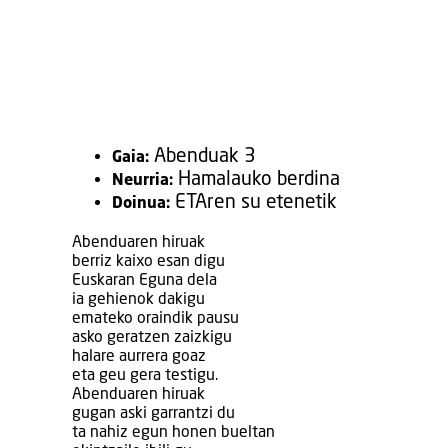
Abenduak 3
Gaia:
Hamalauko berdina
Neurria:
ETAren su etenetik
Doinua:
Abenduaren hiruak
berriz kaixo esan digu
Euskaran Eguna dela
ia gehienok dakigu
emateko oraindik pausu
asko geratzen zaizkigu
halare aurrera goaz
eta geu gera testigu.
Abenduaren hiruak
gugan aski garrantzi du
ta nahiz egun honen bueltan