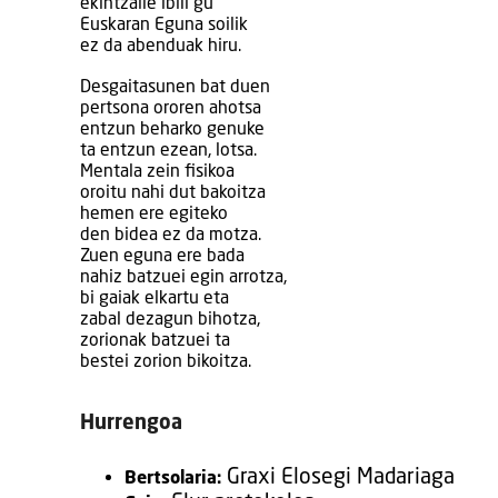
ekintzaile ibili gu
Euskaran Eguna soilik
ez da abenduak hiru.
Desgaitasunen bat duen
pertsona ororen ahotsa
entzun beharko genuke
ta entzun ezean, lotsa.
Mentala zein fisikoa
oroitu nahi dut bakoitza
hemen ere egiteko
den bidea ez da motza.
Zuen eguna ere bada
nahiz batzuei egin arrotza,
bi gaiak elkartu eta
zabal dezagun bihotza,
zorionak batzuei ta
bestei zorion bikoitza.
Hurrengoa
Graxi Elosegi Madariaga
Bertsolaria: