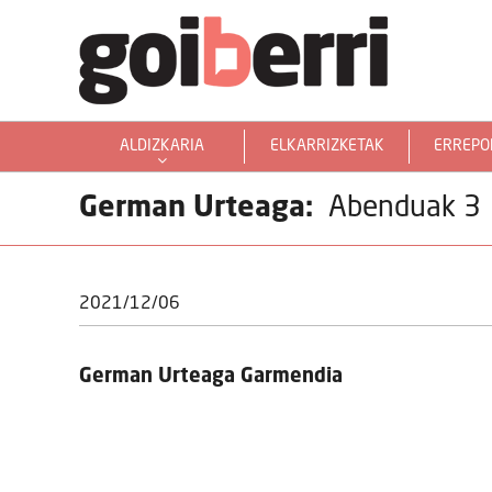
ALDIZKARIA
ELKARRIZKETAK
ERREPO
GOIERRITARRAK MUNDUAN
German Urteaga:
Abenduak 3
2021/12/06
German Urteaga Garmendia