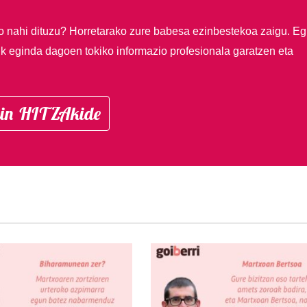
so nahi dituzu?
Horretarako zure babesa ezinbestekoa zaigu. Eg
ik eginda dagoen tokiko informazio profesionala garatzen eta
in HITZAkide