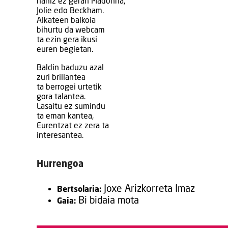
nahiz ez geran Madonna,
Jolie edo Beckham.
Alkateen balkoia
bihurtu da webcam
ta ezin gera ikusi
euren begietan.
Baldin baduzu azal
zuri brillantea
ta berrogei urtetik
gora talantea.
Lasaitu ez sumindu
ta eman kantea,
Eurentzat ez zera ta
interesantea.
Hurrengoa
Joxe Arizkorreta Imaz
Bertsolaria:
Bi bidaia mota
Gaia: