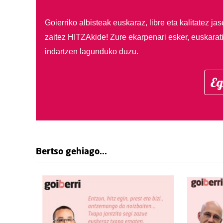
Goierriko albisteak euskaraz, libre eta kalitatez ja
zaitez HITZAkide!
Zure ekarpenari esker, euskarat
indartzen lagunduko duzu.
Eg
Bertso gehiago...