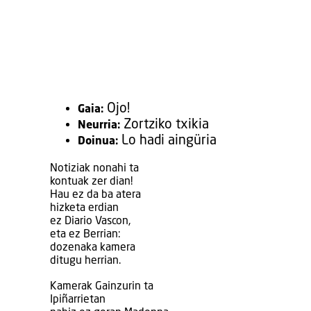
Ojo!
Gaia:
Zortziko txikia
Neurria:
Lo hadi aingüria
Doinua:
Notiziak nonahi ta
kontuak zer dian!
Hau ez da ba atera
hizketa erdian
ez Diario Vascon,
eta ez Berrian:
dozenaka kamera
ditugu herrian.
Kamerak Gainzurin ta
Ipiñarrietan