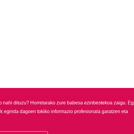
so nahi dituzu?
Horretarako zure babesa ezinbestekoa zaigu. Eg
ik eginda dagoen tokiko informazio profesionala garatzen eta