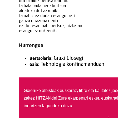
dut bi aldiz pentsa lehenik
ta hala bada nere bertsoa
aldatuko dut azkenik
ta nahiz ez dudan esango beti
gauza errazena denik
ez dut esan nahi bertsoz, hizketan
esango ez nukeenik.
Hurrengoa
Graxi Elosegi
Bertsolaria:
Teknologia konfinamenduan
Gaia:
Goierriko albisteak euskaraz, libre eta kalitatez ja
zaitez HITZAkide!
Zure ekarpenari esker, euskarat
indartzen lagunduko duzu.