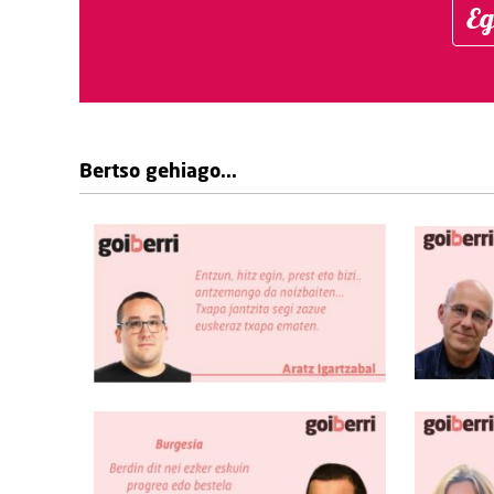
Eg
Bertso gehiago...