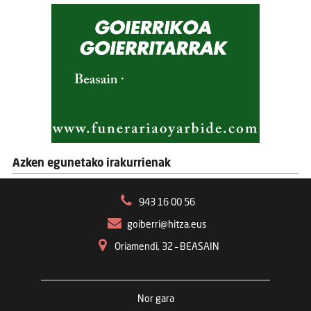
Azken egunetako irakurrienak
943 16 00 56
goiberri@hitza.eus
Oriamendi, 32 – BEASAIN
Nor gara