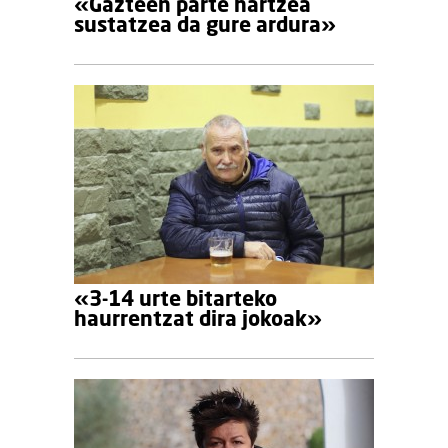
«Gazteen parte hartzea
sustatzea da gure ardura»
«3-14 urte bitarteko
haurrentzat dira jokoak»