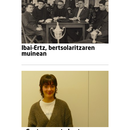
Ibai-Ertz, bertsolaritzaren
muinean