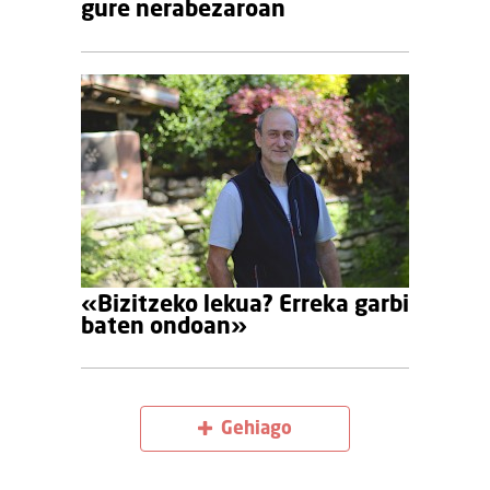
gure nerabezaroan
«Bizitzeko lekua? Erreka garbi
baten ondoan»
Gehiago