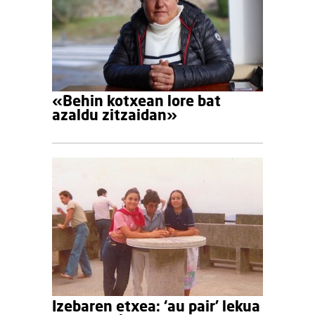
«Behin kotxean lore bat
azaldu zitzaidan»
Izebaren etxea: ‘au pair’ lekua