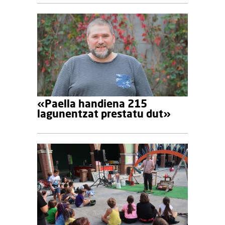
«Paella handiena 215
lagunentzat prestatu dut»