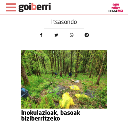
Itsasondo
Inokulazioak, basoak
biziberritzeko