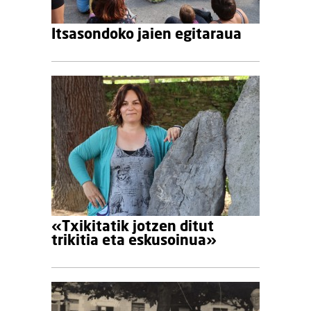
Itsasondoko jaien egitaraua
«Txikitatik jotzen ditut
trikitia eta eskusoinua»