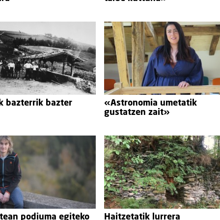
k bazterrik bazter
«Astronomia umetatik
gustatzen zait»
atean podiuma egiteko
Haitzetatik lurrera