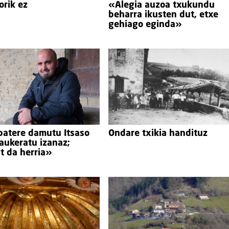
orik ez
«Alegia auzoa txukundu
beharra ikusten dut, etxe
gehiago eginda»
batere damutu Itsaso
Ondare txikia handituz
 aukeratu izanaz;
at da herria»