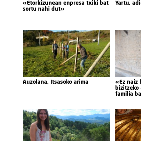
«Etorkizunean enpresa txiki bat
Yartu, adi
sortu nahi dut»
Auzolana, Itsasoko arima
«Ez naiz 
bizitzeko
familia b