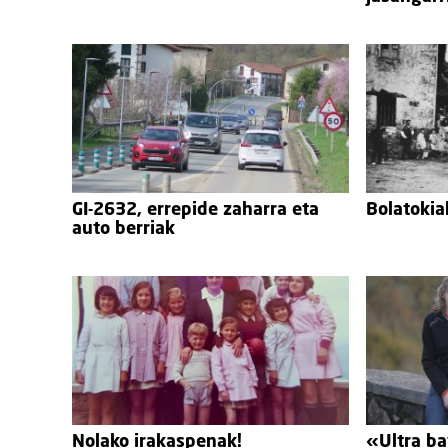
GI-2632, errepide zaharra eta
Bolatokia
auto berriak
Nolako irakaspenak!
«Ultra b