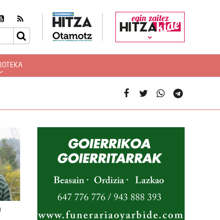
egin zaitez
ROTEKA
a