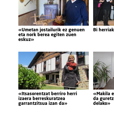
«Umetan jostailurik ez genuen
Bi herria
eta nork berea egiten zuen
eskuz»
«Itsasorentzat berriro herri
«Makila e
izaera berreskuratzea
da guretza
garrantzitsua izan da»
delako»