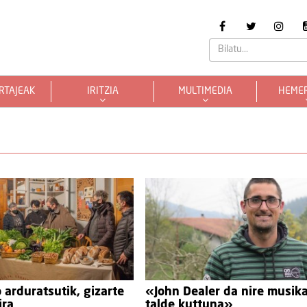
RTAJEAK
IRITZIA
MULTIMEDIA
HEME
arduratsutik, gizarte
«John Dealer da nire musik
ira
talde kuttuna»