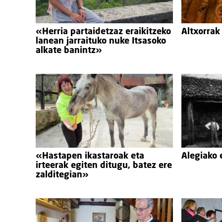
«Herria partaidetzaz eraikitzeko
Altxorrak
lanean jarraituko nuke Itsasoko
alkate banintz»
«Hastapen ikastaroak eta
Alegiako 
irteerak egiten ditugu, batez ere
zalditegian»