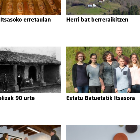
 Itsasoko erretaulan
Herri bat berreraikitzen
elizak 90 urte
Estatu Batuetatik Itsasora