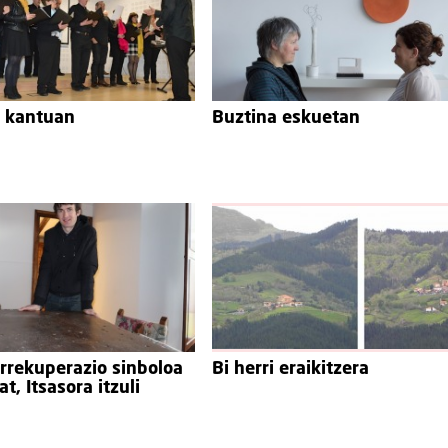
k kantuan
Buztina eskuetan
rrekuperazio sinboloa
Bi herri eraikitzera
t, Itsasora itzuli