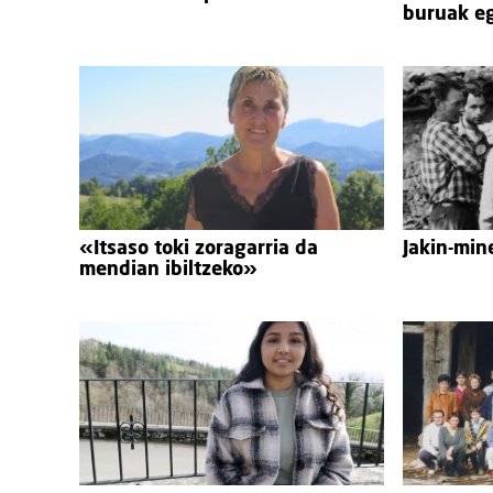
buruak eg
«Itsaso toki zoragarria da
Jakin-min
mendian ibiltzeko»