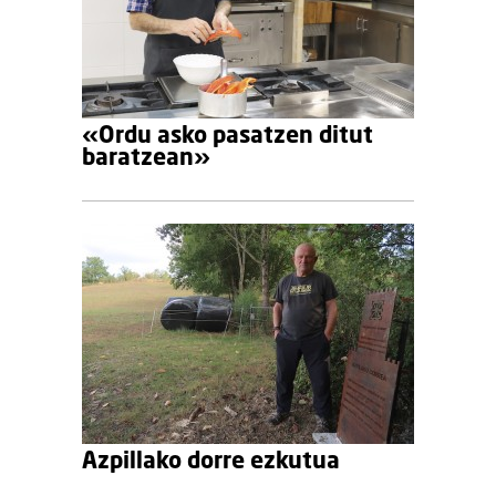
«Ordu asko pasatzen ditut
baratzean»
Azpillako dorre ezkutua