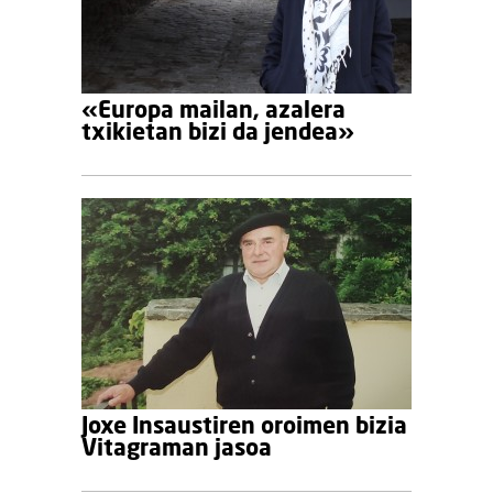
«Europa mailan, azalera
txikietan bizi da jendea»
Joxe Insaustiren oroimen bizia
Vitagraman jasoa