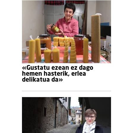
«Gustatu ezean ez dago
hemen hasterik, erlea
delikatua da»