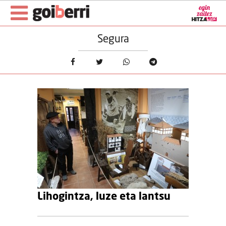
Segura
Lihogintza, luze eta lantsu