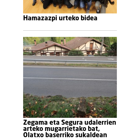
Hamazazpi urteko bidea
Zegama eta Segura udalerrien
arteko mugarrietako bat,
Olatxo baserriko sukaldean