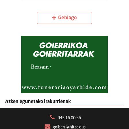
Gehiago
Azken egunetako irakurrienak
943 16 00 56
goiberri@hitza.eus