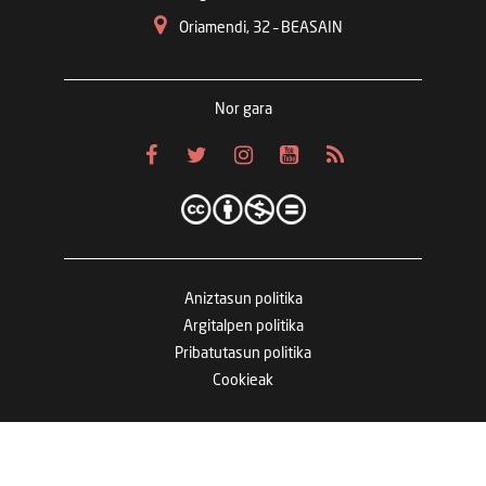
Oriamendi, 32 – BEASAIN
Nor gara
Aniztasun politika
Argitalpen politika
Pribatutasun politika
Cookieak