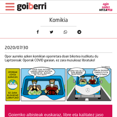
Komikia
2020/07/30
Opor aurreko azken komikian oporretara doan bikotea irudikatu du
Lapitzeroak: Oporrak COVID garaian, ez zara musukoaz libratuko!
Goierriko albisteak euskaraz, libre eta kalitatez jaso