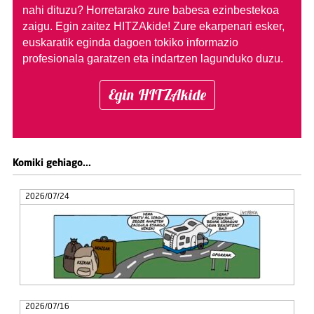
nahi dituzu?
Horretarako zure babesa ezinbestekoa
zaigu. Egin zaitez HITZAkide!
Zure ekarpenari esker,
euskaratik eginda dagoen tokiko informazio
profesionala garatzen eta indartzen lagunduko duzu.
Egin HITZAkide
Komiki gehiago...
2026/07/24
2026/07/16