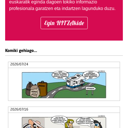
euskaratik eginda dagoen tokiko informazio
profesionala garatzen eta indartzen lagunduko duzu.
Egin HITZAkide
Komiki gehiago...
2026/07/24
2026/07/16