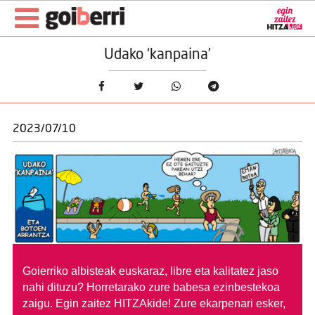
Udako ‘kanpaina’
2023/07/10
Goierriko albisteak euskaraz, libre eta kalitatez jaso
nahi dituzu?
Horretarako zure babesa ezinbestekoa
zaigu. Egin zaitez HITZAkide!
Zure ekarpenari esker,