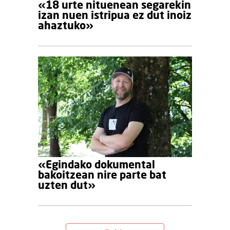
«18 urte nituenean segarekin
izan nuen istripua ez dut inoiz
ahaztuko»
«Egindako dokumental
bakoitzean nire parte bat
uzten dut»