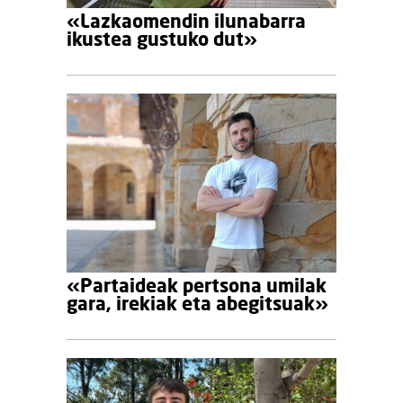
«Lazkaomendin ilunabarra
ikustea gustuko dut»
«Partaideak pertsona umilak
gara, irekiak eta abegitsuak»