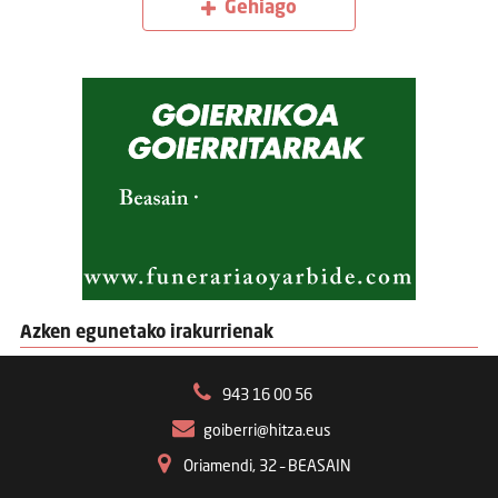
Gehiago
Azken egunetako irakurrienak
943 16 00 56
goiberri@hitza.eus
Oriamendi, 32 – BEASAIN