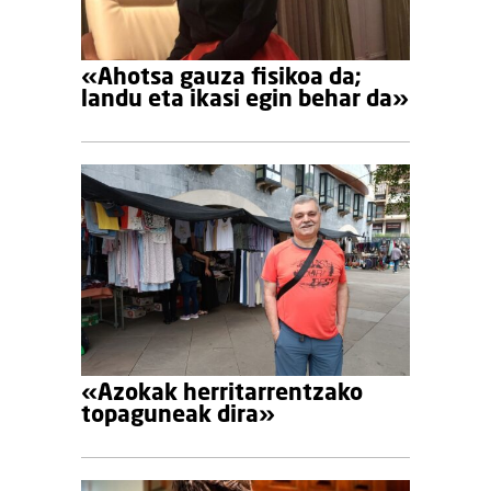
«Ahotsa gauza fisikoa da;
landu eta ikasi egin behar da»
«Azokak herritarrentzako
topaguneak dira»