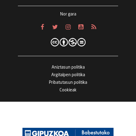
Nor gara
Aniztasun politika
Argitalpen politika
Pribatutasun politika
Cookieak