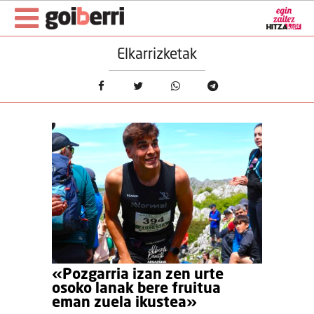
Elkarrizketak
«Pozgarria izan zen urte
osoko lanak bere fruitua
eman zuela ikustea»