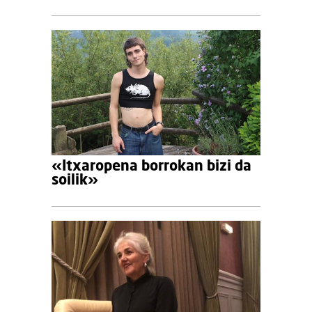
«Itxaropena borrokan bizi da
soilik»