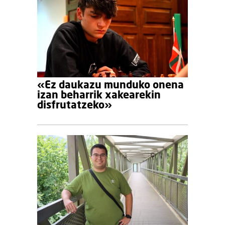
«Ez daukazu munduko onena
izan beharrik xakearekin
disfrutatzeko»