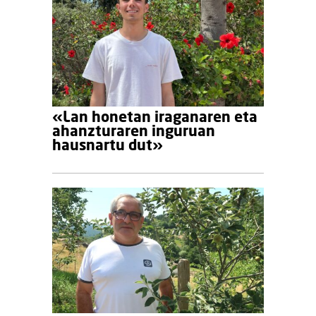
«Lan honetan iraganaren eta
ahanzturaren inguruan
hausnartu dut»